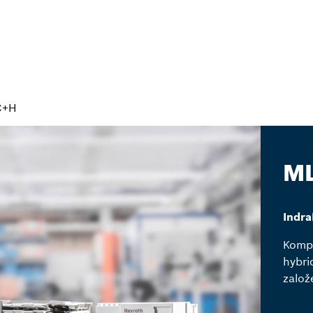
C+H
M
Indr
Kompl
hybri
zalo