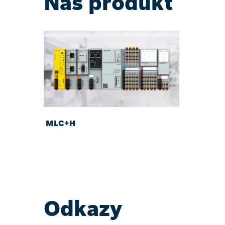
Náš produkt
MLC+H
Odkazy