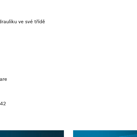
drauliku ve své třídě
are
M42