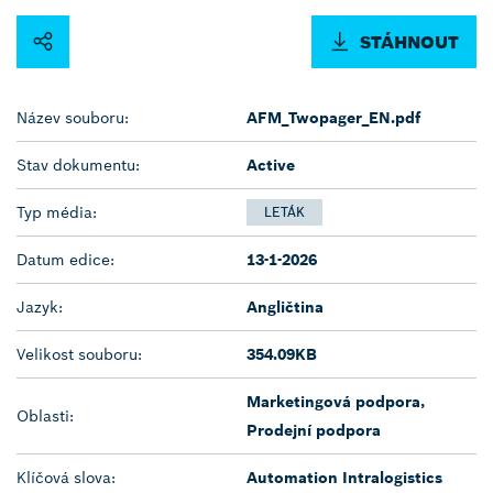
STÁHNOUT
Název souboru:
AFM_Twopager_EN.pdf
Stav dokumentu:
Active
Typ média:
LETÁK
Datum edice:
13-1-2026
Jazyk:
Angličtina
Velikost souboru:
354.09KB
Marketingová podpora,
Oblasti:
Prodejní podpora
Klíčová slova:
Automation Intralogistics