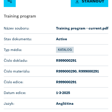
STÁHNOUT
Training program
Název souboru:
Training program - current.pdf
Stav dokumentu:
Active
Typ média:
KATALOG
Číslo dokladu:
R999000291
Číslo materiálu:
R999000290, R999000291
Číslo edice:
R999000291
Datum edice:
1-3-2025
Jazyk:
Angličtina