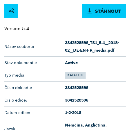
STÁHNOUT
Version 5.4
3842528596_TS1_5.4__2018-
Název souboru:
02__DE-EN-FR_media.pdf
Stav dokumentu:
Active
Typ média:
KATALOG
Číslo dokladu:
3842528596
Číslo edice:
3842528596
Datum edice:
1-2-2018
Němčina, Angličtina,
Jazyk: