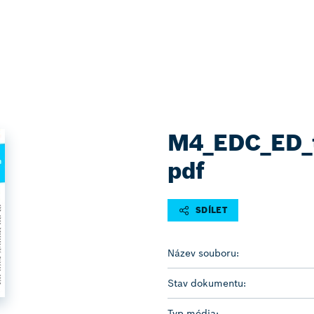
M4_EDC_ED_t
pdf
SDÍLET
Název souboru:
Stav dokumentu:
Typ média: