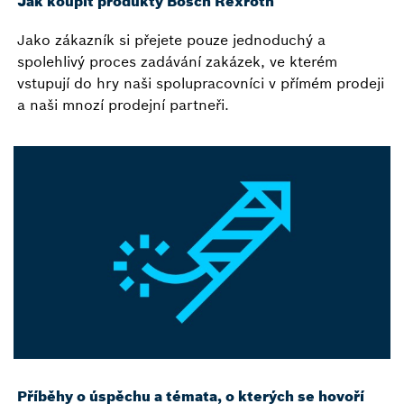
Jak koupit produkty Bosch Rexroth
Jako zákazník si přejete pouze jednoduchý a
spolehlivý proces zadávání zakázek, ve kterém
vstupují do hry naši spolupracovníci v přímém prodeji
a naši mnozí prodejní partneři.
Příběhy o úspěchu a témata, o kterých se hovoří