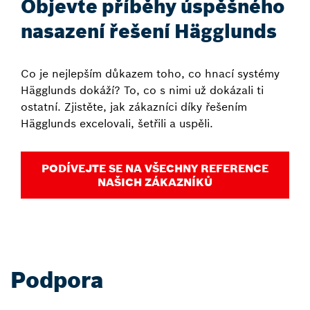
Objevte příběhy úspěšného
nasazení řešení Hägglunds
Co je nejlepším důkazem toho, co hnací systémy
Hägglunds dokáží? To, co s nimi už dokázali ti
ostatní. Zjistěte, jak zákazníci díky řešením
Hägglunds excelovali, šetřili a uspěli.
PODÍVEJTE SE NA VŠECHNY REFERENCE
NAŠICH ZÁKAZNÍKŮ
Podpora