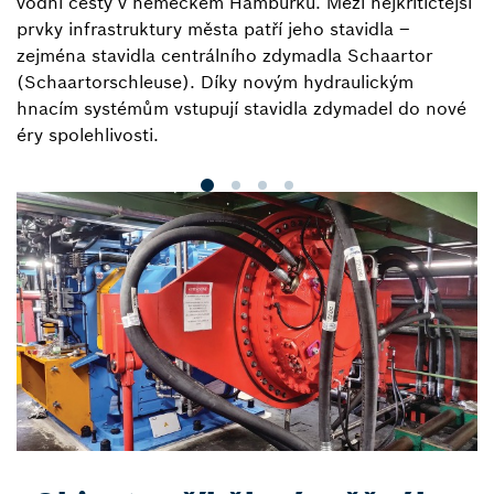
vodní cesty v německém Hamburku. Mezi nejkritičtější
i
prvky infrastruktury města patří jeho stavidla –
p
zejména stavidla centrálního zdymadla Schaartor
in
(Schaartorschleuse). Díky novým hydraulickým
vý
hnacím systémům vstupují stavidla zdymadel do nové
éry spolehlivosti.