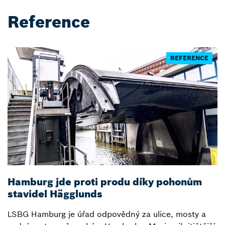
Reference
REFERENCE
Hamburg jde proti produ díky pohonům
Z
stavidel Hägglunds
p
LSBG Hamburg je úřad odpovědný za ulice, mosty a
H