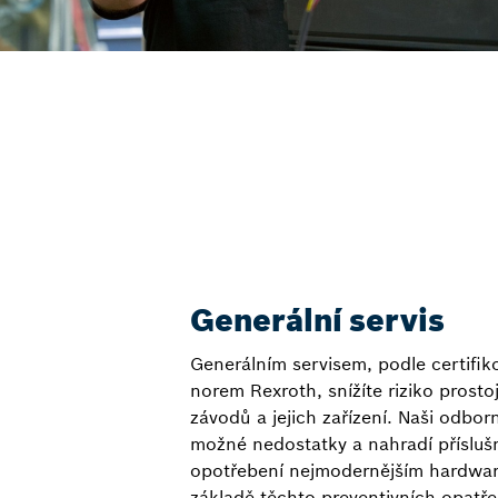
Generální servis
Generálním servisem, podle certifik
norem Rexroth, snížíte riziko prosto
závodů a jejich zařízení. Naši odborní
možné nedostatky a nahradí příslušn
opotřebení nejmodernějším hardwa
základě těchto preventivních opatře