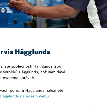
ervis Hägglunds
ialisté společnosti Hägglunds jsou
avy výrobků Hägglunds, což vám dává
 provedena správně.
avách pohonů Hägglunds naleznete
 Hägglunds na našem webu