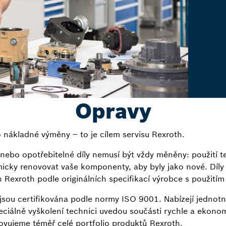
Opravy
o nákladné výměny – to je cílem servisu Rexroth.
 nebo opotřebitelné díly nemusí být vždy měněny: použití 
cky renovovat vaše komponenty, aby byly jako nové. Díly 
 Rexroth podle originálních specifikací výrobce s použitím o
 jsou certifikována podle normy ISO 9001. Nabízejí jednotn
peciálně vyškolení technici uvedou součásti rychle a ekono
ovujeme téměř celé portfolio produktů Rexroth.