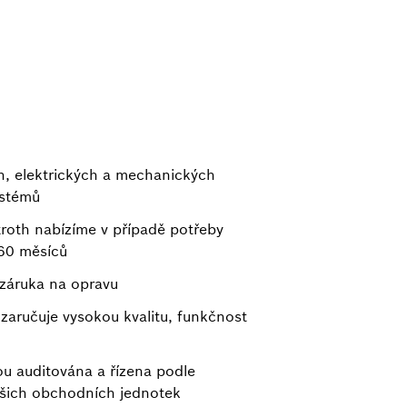
h, elektrických a mechanických
ystémů
exroth nabízíme v případě potřeby
 60 měsíců
 záruka na opravu
zaručuje vysokou kvalitu, funkčnost
sou auditována a řízena podle
našich obchodních jednotek