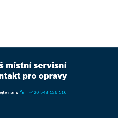
š místní servisní
ntakt pro opravy
ejte nám:
+420 548 126 116