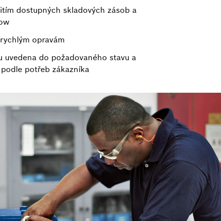
žitím dostupných skladových zásob a
how
y rychlým opravám
ou uvedena do požadovaného stavu a
podle potřeb zákazníka