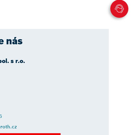
e nás
l. s r.o.
6
roth.cz