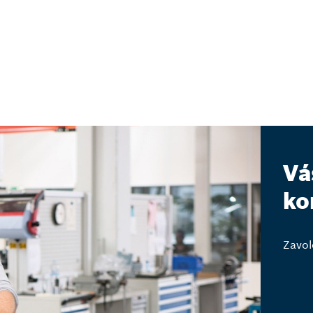
Vá
ko
Zavol