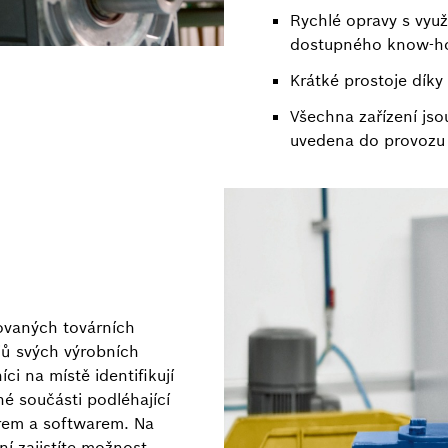
Rychlé opravy s vyu
dostupného know-
Krátké prostoje dík
Všechna zařízení js
uvedena do provozu 
ovaných továrních
jů svých výrobních
ci na místě identifikují
é součásti podléhající
rem a softwarem. Na
ní zajistíte možnost