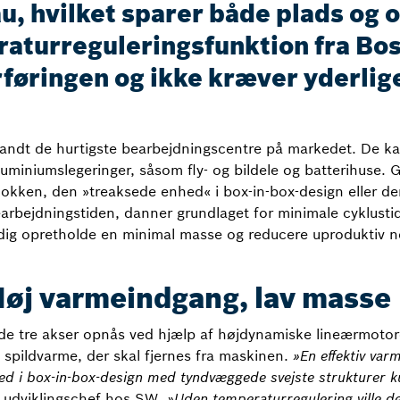
u, hvilket sparer både plads og
turreguleringsfunktion fra Bos
ærføringen og ikke kræver yderli
ndt de hurtigste bearbejdningscentre på markedet. De ka
uminiumslegeringer, såsom fly- og bildele og batterihuse
ken, den »treaksede enhed« i box-in-box-design eller den d
arbejdningstiden, danner grundlaget for minimale cyklustid
dig opretholde en minimal masse og reducere uproduktiv n
Høj varmeindgang, lav masse
 de tre akser opnås ved hjælp af højdynamiske lineærmotore
 spildvarme, der skal fjernes fra maskinen.
»En effektiv varm
d i box-in-box-design med tyndvæggede svejste strukturer k
, udviklingschef hos SW.
»Uden temperaturregulering ville de