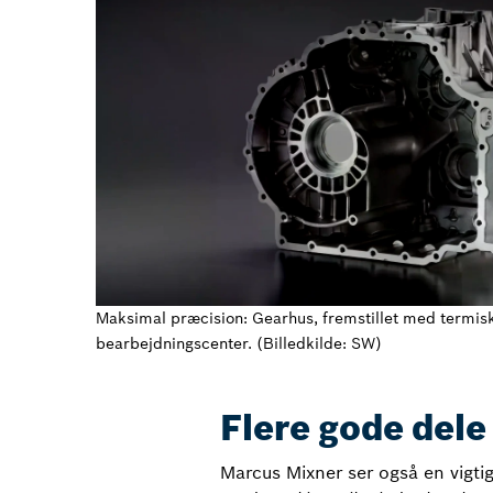
Maksimal præcision: Gearhus, fremstillet med termis
bearbejdningscenter. (Billedkilde: SW)
Flere gode dele
Marcus Mixner ser også en vigti