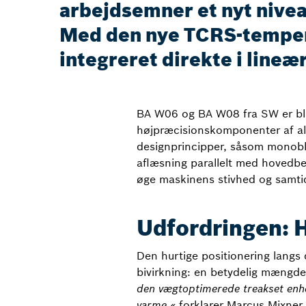
arbejdsemner et nyt nivea
Med den nye TCRS-tempera
integreret direkte i line
BA W06 og BA W08 fra SW er bla
højpræcisionskomponenter af al
designprincipper, såsom monoblok
aflæsning parallelt med hovedbe
øge maskinens stivhed og samti
Udfordringen: 
Den hurtige positionering langs
bivirkning: en betydelig mængde
den vægtoptimerede treakset enhe
varme,«
forklarer Marcus Mixner