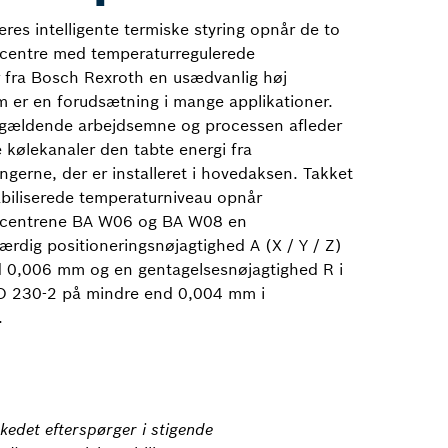
res intelligente termiske styring opnår de to
centre med temperaturregulerede
r fra Bosch Rexroth en usædvanlig høj
m er en forudsætning i mange applikationer.
gældende arbejdsemne og processen afleder
 kølekanaler den tabte energi fra
ingerne, der er installeret i hovedaksen. Takket
abiliserede temperaturniveau opnår
scentrene BA W06 og BA W08 en
rdig positioneringsnøjagtighed A (X / Y / Z)
 0,006 mm og en gentagelsesnøjagtighed R i
SO 230-2 på mindre end 0,004 mm i
.
kedet efterspørger i stigende