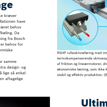
age
ke kræver
allationen have
 været behov
fkøling. Da
ning fra Bosch
 er behov for
ermiske
RSHP rulleskinneføring med int
termokompenserende skinnesys
har samme
af friktion og lineærmotorer, d
tra design- og
økonomiske løsning, som ikke 
 lige så enkel
stabil og effektiv produktion. (
en aftagelige
Ultim