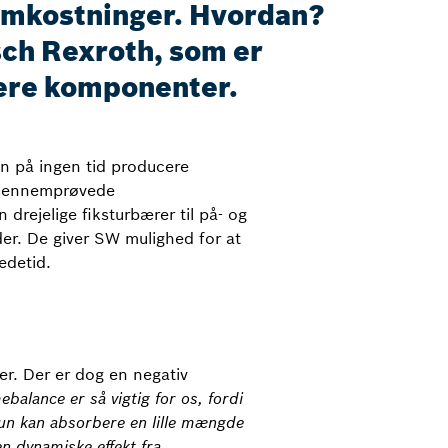
 omkostninger. Hvordan?
ch Rexroth, som er
gere komponenter.
n på ingen tid producere
. Gennemprøvede
rejelige fiksturbærer til på- og
er. De giver SW mulighed for at
edetid.
r. Der er dog en negativ
ebalance er så vigtig for os, fordi
un kan absorbere en lille mængde
n dynamiske effekt fra