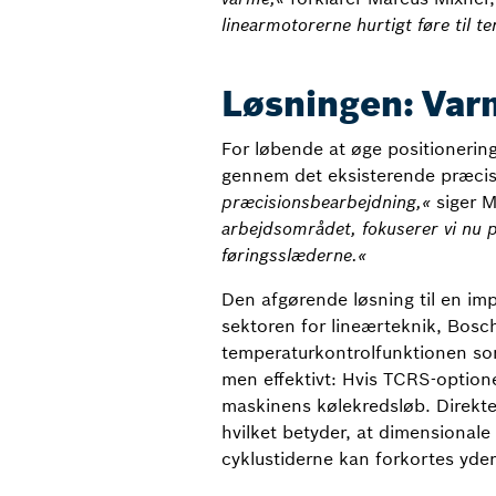
linearmotorerne hurtigt føre til t
Løsningen: Varm
For løbende at øge positionering
gennem det eksisterende præcis
præcisionsbearbejdning,«
siger M
arbejdsområdet, fokuserer vi nu p
føringsslæderne.«
Den afgørende løsning til en im
sektoren for lineærteknik, Bos
temperaturkontrolfunktionen som 
men effektivt: Hvis TCRS-optione
maskinens kølekredsløb. Direkte
hvilket betyder, at dimensionale
cyklustiderne kan forkortes yder