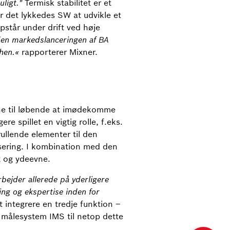
ligt."
Termisk stabilitet er et
er det lykkedes SW at udvikle et
står under drift ved høje
en markedslanceringen af BA
hen.«
rapporterer Mixner.
ne til løbende at imødekomme
 spillet en vigtig rolle, f.eks.
llende elementer til den
lsering. I kombination med den
t og ydeevne.
rbejder allerede på yderligere
ing og ekspertise inden for
 integrere en tredje funktion –
 målesystem IMS til netop dette