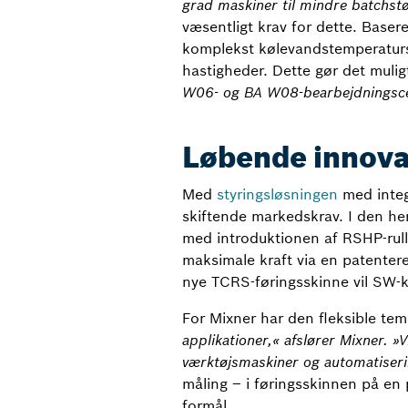
grad maskiner til mindre batchstø
væsentligt krav for dette. Baser
komplekst kølevandstemperaturst
hastigheder. Dette gør det muli
W06- og BA W08-bearbejdningscent
Løbende innova
Med
styringsløsningen
med integ
skiftende markedskrav. I den hen
med introduktionen af RSHP-rull
maksimale kraft via en patenter
nye TCRS-føringsskinne vil SW-k
For Mixner har den fleksible tem
applikationer,« afslører Mixner. »
værktøjsmaskiner og automatiseri
måling – i føringsskinnen på en
formål.