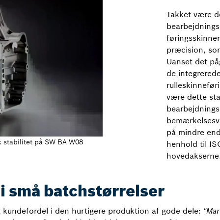
Takket være de
bearbejdnings
føringsskinne
præcision, so
Uanset det på
de integrerede
rulleskinnefør
være dette st
bearbejdning
bemærkelsesvæ
på mindre end
k stabilitet på SW BA W08
henhold til I
hovedakserne
 i små batchstørrelser
g kundefordel i den hurtigere produktion af gode dele:
"Mar