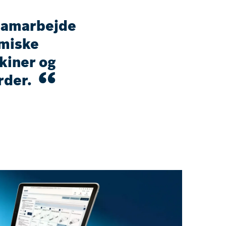
 samarbejde
rmiske
skiner og
rder.