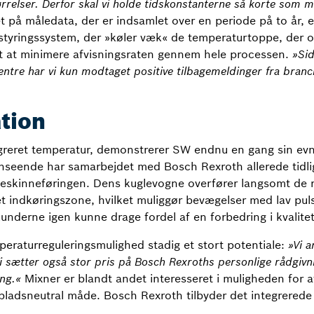
rrelser. Derfor skal vi holde tidskonstanterne så korte som mu
et på måledata, der er indsamlet over en periode på to år, 
yringssystem, der »køler væk« de temperaturtoppe, der op
gt at minimere afvisningsraten gennem hele processen.
»Sid
re har vi kun modtaget positive tilbagemeldinger fra branc
tion
reret temperatur, demonstrerer SW endnu en gang sin ev
seende har samarbejdet med Bosch Rexroth allerede tidligere
eskinneføringen. Dens kuglevogne overfører langsomt de ru
et indkøringszone, hvilket muliggør bevægelser med lav pu
underne igen kunne drage fordel af en forbedring i kvalite
peraturreguleringsmulighed stadig et stort potentiale:
»Vi a
Vi sætter også stor pris på Bosch Rexroths personlige rådgivn
ng.«
Mixner er blandt andet interesseret i muligheden for at
 pladsneutral måde. Bosch Rexroth tilbyder det integrerede