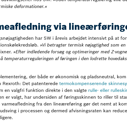
ermiske deformationer.«
eafledning via lineærføring
snøjagtigheden har SW i årevis arbejdet intensivt på at for
ionskølekredsløb.
»Vi betragter termisk nøjagtighed som en 
ixner.
»Efter indledende forsøg og optimeringer med Z-vognen
å temperaturreguleringen af føringen i den lodrette hovedaks
plementering, der både er økonomisk og pladsneutral, kom 
ch Rexroth: Det patenterede
termokompenserende skinnes
en valgfri funktion direkte i den valgte
rulle- eller rullesk
n er valgt, har undersiden af føringsskinnen to riller til 
 varmeafledning fra den lineæreføring gør det nemt at kom
 udsving i processen og dermed afvisningsraten kan reduce
ligere.