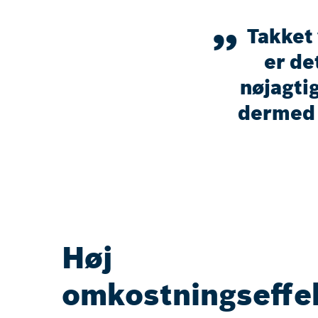
Takket 
er de
nøjagtig
dermed 
Høj
omkostningseffek