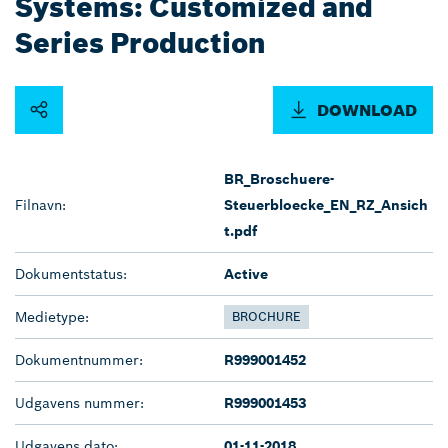
Systems: Customized and
Series Production
DOWNLOAD
BR_Broschuere-
Filnavn:
Steuerbloecke_EN_RZ_Ansich
t.pdf
Dokumentstatus:
Active
Medietype:
BROCHURE
Dokumentnummer:
R999001452
Udgavens nummer:
R999001453
Udgavens dato:
01-11-2018