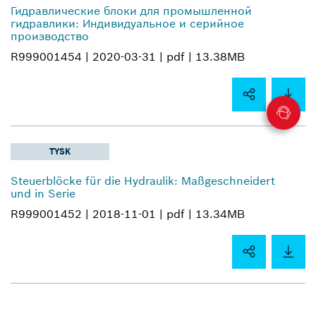
Гидравлические блоки для промышленной
гидравлики: Индивидуальное и серийное
производство
R999001454 |
2020-03-31 |
pdf |
13.38MB
TYSK
Steuerblöcke für die Hydraulik: Maßgeschneidert
und in Serie
R999001452 |
2018-11-01 |
pdf |
13.34MB