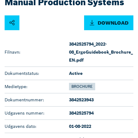
Manual Production Systems
DOWNLOAD
3842525794_2022-
Filnavn:
08_ErgoGuidebook_Brochure_
EN.pdf
Dokumentstatus:
Active
Medietype:
BROCHURE
Dokumentnummer:
3842523943
Udgavens nummer:
3842525794
Udgavens dato:
01-08-2022