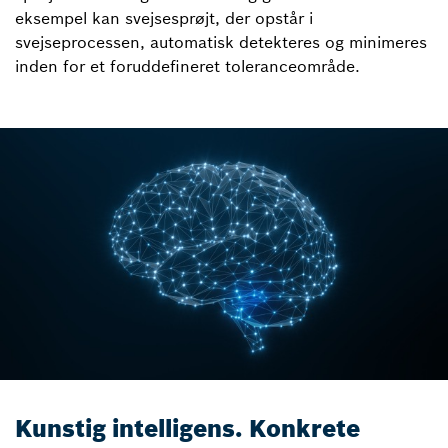
eksempel kan svejsesprøjt, der opstår i
svejseprocessen, automatisk detekteres og minimeres
inden for et foruddefineret toleranceområde.
Kunstig intelligens. Konkrete