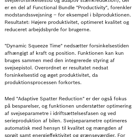
svejseforsinkelsestid og adaptiv stænkreduktion), der
er en del af Functional Bundle "Productivity", forenkler
modstandssvejsning – for eksempel i bilproduktionen.
Resultatet: Højere produktivitet, optimeret kvalitet og
reduceret arbejdsbyrde for brugerne.
"Dynamic Squeeze Time" nedsætter forsinkelsestiden
afhængigt af kraft og position. Funktionen kan kun
bruges sammen med den integrerede styring af
svejsepistol. Overordnet er resultatet nedsat
forsinkelsestid og øget produktivitet, da
produktionsprocessen forkortes.
Med "Adaptive Spatter Reduction" er der også fokus
på besparelser, og funktionen understøtter optimering
af svejseparametre i idriftsættelsesfasen og ved
serieproduktion af bilen. Svejseparametre optimeres
automatisk med hensyn til kvalitet og mængden af
sprøjt samt energieffektivitet og grænseværdier. For