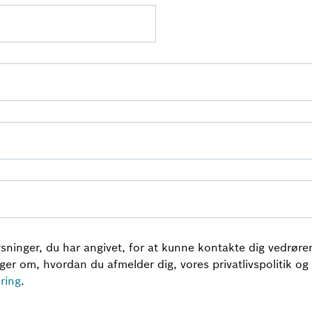
ninger, du har angivet, for at kunne kontakte dig vedrøren
r om, hvordan du afmelder dig, vores privatlivspolitik og v
æring
.