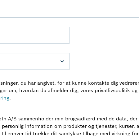
ninger, du har angivet, for at kunne kontakte dig vedrøren
r om, hvordan du afmelder dig, vores privatlivspolitik og v
æring
.
exroth A/S sammenholder min brugsadfærd med de data, der
g personlig information om produkter og tjenester, kurser
 til enhver tid trække dit samtykke tilbage med virkning fo