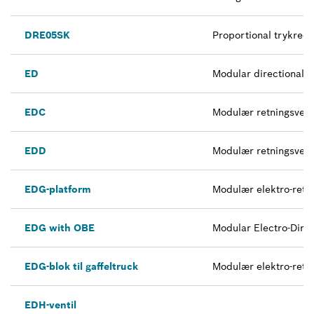
DRE05SK
Proportional trykredu
ED
Modular directional 
EDC
Modulær retningsvent
EDD
Modulær retningsvent
EDG-platform
Modulær elektro-retn
EDG with OBE
Modular Electro-Direc
EDG-blok til gaffeltruck
Modulær elektro-retni
EDH-ventil