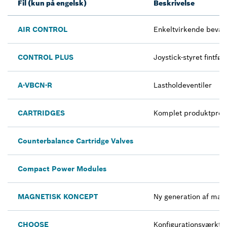
Fil (kun på engelsk)
Beskrivelse
AIR CONTROL
Enkeltvirkende bevæge
CONTROL PLUS
Joystick-styret fintfø
A-VBCN-R
Lastholdeventiler
CARTRIDGES
Komplet produktpro
Counterbalance Cartridge Valves
Compact Power Modules
MAGNETISK KONCEPT
Ny generation af magn
CHOOSE
Konfigurationsværktøj