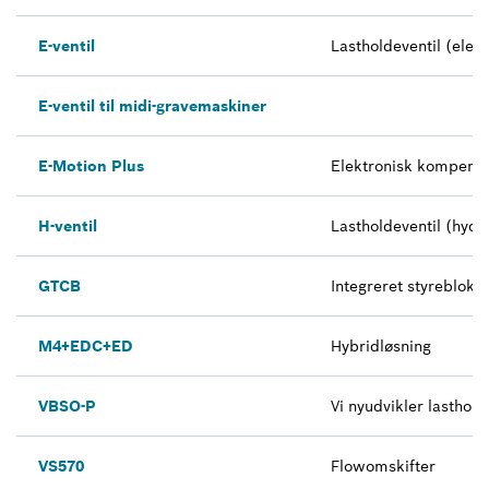
E-ventil
Lastholdeventil (elekt
E-ventil til midi-gravemaskiner
E-Motion Plus
Elektronisk kompensat
H-ventil
Lastholdeventil (hydra
GTCB
Integreret styreblok f
M4+EDC+ED
Hybridløsning
VBSO-P
Vi nyudvikler lasthol
VS570
Flowomskifter