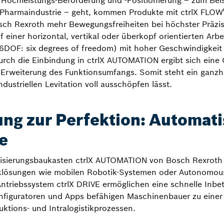
ochleistungs-Beförderung und -Positionierung – zum Beispie
Pharmaindustrie – geht, kommen Produkte mit ctrlX FLOW
sch Rexroth mehr Bewegungsfreiheiten bei höchster Präzi
 einer horizontal, vertikal oder überkopf orientierten Arb
 (6DOF: six degrees of freedom) mit hoher Geschwindigkei
rch die Einbindung in ctrlX AUTOMATION ergibt sich ein
rweiterung des Funktionsumfangs. Somit steht ein ganzheit
dustriellen Levitation voll ausschöpfen lässt.
ng zur Perfektion: Automati
e
sierungsbaukasten ctrlX AUTOMATION von Bosch Rexroth ist
tiklösungen wie mobilen Robotik-Systemen oder Autonomou
ntriebssystem ctrlX DRIVE ermöglichen eine schnelle Inb
onfiguratoren und Apps befähigen Maschinenbauer zu einer
ktions- und Intralogistikprozessen.