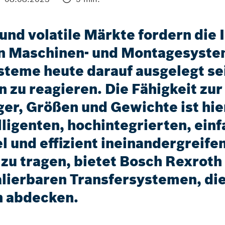
d volatile Märkte fordern die I
on Maschinen- und Montagesyste
teme heute darauf ausgelegt sei
 zu reagieren. Die Fähigkeit zu
er, Größen und Gewichte ist hi
lligenten, hochintegrierten, ein
l und effizient ineinandergreife
 tragen, bietet Bosch Rexroth e
lierbaren Transfersystemen, die
n abdecken.