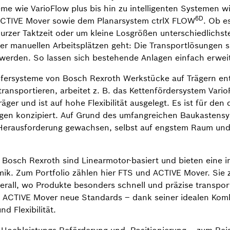
me wie VarioFlow plus bis hin zu intelligenten Systemen w
6D
CTIVE Mover sowie dem Planarsystem ctrlX FLOW
. Ob e
kurzer Taktzeit oder um kleine Losgrößen unterschiedlichst
er manuellen Arbeitsplätzen geht: Die Transportlösungen 
 werden. So lassen sich bestehende Anlagen einfach erwe
sfersysteme von Bosch Rexroth Werkstücke auf Trägern ent
ansportieren, arbeitet z. B. das Kettenfördersystem VarioF
 und ist auf hohe Flexibilität ausgelegt. Es ist für den 
ungen konzipiert. Auf Grund des umfangreichen Baukastens
r Herausforderung gewachsen, selbst auf engstem Raum und
 Bosch Rexroth sind Linearmotor-basiert und bieten eine i
k. Zum Portfolio zählen hier FTS und ACTIVE Mover. Sie 
Überall, wo Produkte besonders schnell und präzise transpo
m ACTIVE Mover neue Standards – dank seiner idealen Komb
d Flexibilität.