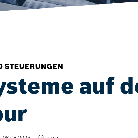
ND STEUERUNGEN
ysteme auf d
pur
08.08.2023
5 min.