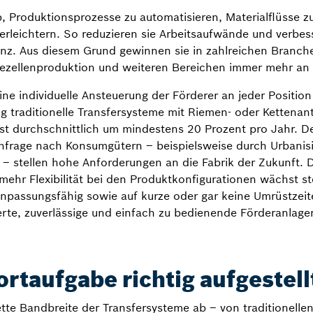
b, Produktionsprozesse zu automatisieren, Materialflüsse z
rleichtern. So reduzieren sie Arbeitsaufwände und verbess
ienz. Aus diesem Grund gewinnen sie in zahlreichen Branc
riezellenproduktion und weiteren Bereichen immer mehr an
eine individuelle Ansteuerung der Förderer an jeder Positi
g traditionelle Transfersysteme mit Riemen- oder Kettenantr
t durchschnittlich um mindestens 20 Prozent pro Jahr. 
chfrage nach Konsumgütern – beispielsweise durch Urbanis
– stellen hohe Anforderungen an die Fabrik der Zukunft. 
ehr Flexibilität bei den Produktkonfigurationen wächst ste
npassungsfähig sowie auf kurze oder gar keine Umrüstzeite
rte, zuverlässige und einfach zu bedienende Förderanlage
ortaufgabe richtig aufgestell
te Bandbreite der Transfersysteme ab – von traditionelle