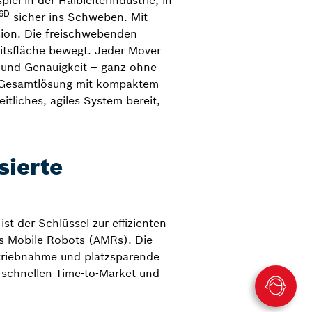
l in der Halbleiterindustrie, in
6D
sicher ins Schweben. Mit
sion. Die freischwebenden
eitsfläche bewegt. Jeder Mover
t und Genauigkeit – ganz ohne
e Gesamtlösung mit kompaktem
liches, agiles System bereit,
sierte
 der Schlüssel zur effizienten
s Mobile Robots (AMRs). Die
etriebnahme und platzsparende
 schnellen Time-to-Market und