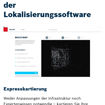
der
Lokalisierungssoftware
Expresskartierung
E
Weder Anpassungen der Infrastruktur noch
D
Expertenwissen notwendig – kartieren Sie Ihre
u