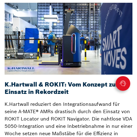
K.Hartwall & ROKIT: Vom Konzept zum
M
Einsatz in Rekordzeit
z
K.Hartwall reduziert den Integrationsaufwand für
D
seine A-MATE® AMRs drastisch durch den Einsatz von
i
ROKIT Locator und ROKIT Navigator. Die nahtlose VDA
e
5050-Integration und eine Inbetriebnahme in nur einer
L
Woche setzen neue Maßstäbe für die Effizienz in
G