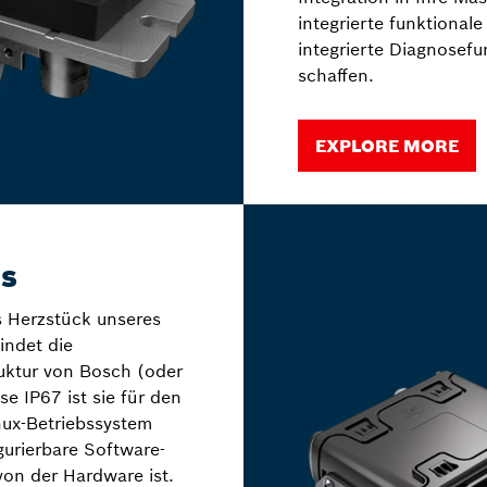
integrierte funktional
integrierte Diagnosef
schaffen.
EXPLORE MORE
es
s Herzstück unseres
ndet die
ruktur von Bosch (oder
se IP67 ist sie für den
nux-Betriebssystem
gurierbare Software-
 von der Hardware ist.