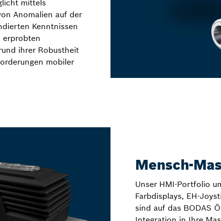
icht mittels
von Anomalien auf der
ndierten Kenntnissen
n erprobten
rund ihrer Robustheit
forderungen mobiler
Mensch-Masc
Unser HMI-Portfolio u
Farbdisplays, EH-Joys
sind auf das BODAS Ö
Integration in Ihre Ma