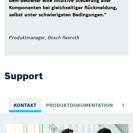
dem Bediener eine intuitive Steuerung aller
Komponenten bei gleichzeitiger Rückmeldung,
selbst unter schwierigsten Bedingungen."
Produktmanager, Bosch Rexroth
Support
KONTAKT
PRODUKTDOKUMENTATION
VID