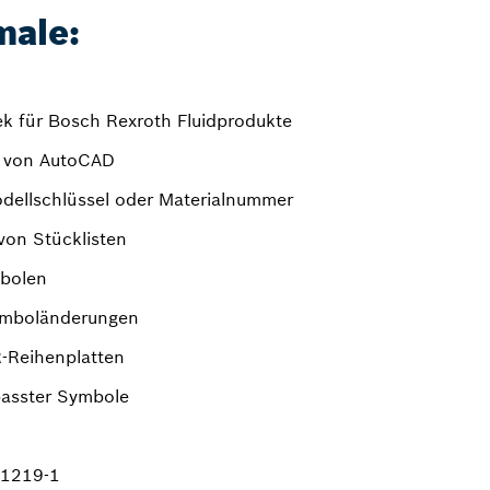
male:
k für Bosch Rexroth Fluidprodukte
is von AutoCAD
odellschlüssel oder Materialnummer
von Stücklisten
bolen
Symboländerungen
R-Reihenplatten
passter Symbole
 1219-1