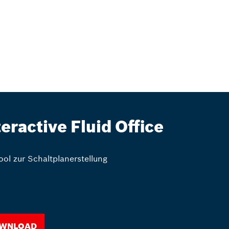
teractive Fluid Office
ool zur Schaltplanerstellung
wnload