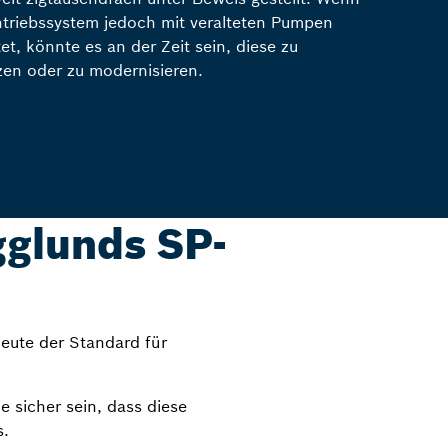
ntriebssystem jedoch mit veralteten Pumpen
tet, könnte es an der Zeit sein, diese zu
zen oder zu modernisieren.
gglunds SP-
eute der Standard für
e sicher sein, dass diese
s.