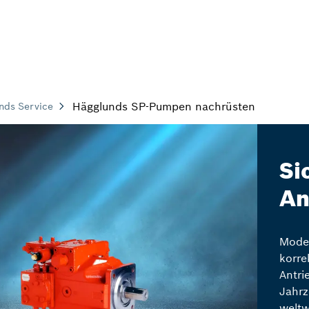
Hägglunds SP-Pumpen nachrüsten
nds Service
Si
An
Moder
korre
Antri
Jahrz
weltw