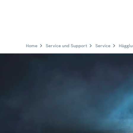
Home
Service und Support
Service
Hägglu