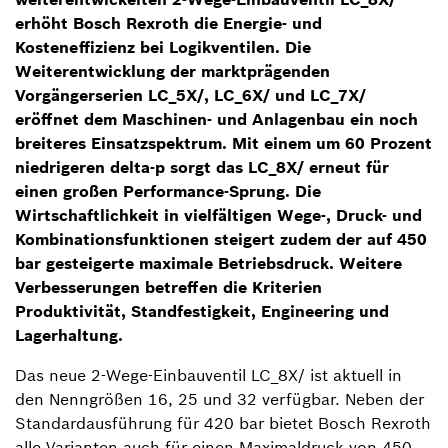
erhöht Bosch Rexroth die Energie- und
Kosteneffizienz bei Logikventilen. Die
Weiterentwicklung der marktprägenden
Vorgängerserien LC_5X/, LC_6X/ und LC_7X/
eröffnet dem Maschinen- und Anlagenbau ein noch
breiteres Einsatzspektrum. Mit einem um 60 Prozent
niedrigeren delta-p sorgt das LC_8X/ erneut für
einen großen Performance-Sprung. Die
Wirtschaftlichkeit in vielfältigen Wege-, Druck- und
Kombinationsfunktionen steigert zudem der auf 450
bar gesteigerte maximale Betriebsdruck. Weitere
Verbesserungen betreffen die Kriterien
Produktivität, Standfestigkeit, Engineering und
Lagerhaltung.
Das neue 2-Wege-Einbauventil LC_8X/ ist aktuell in
den Nenngrößen 16, 25 und 32 verfügbar. Neben der
Standardausführung für 420 bar bietet Bosch Rexroth
alle Varianten auch für einen Maximaldruck von 450