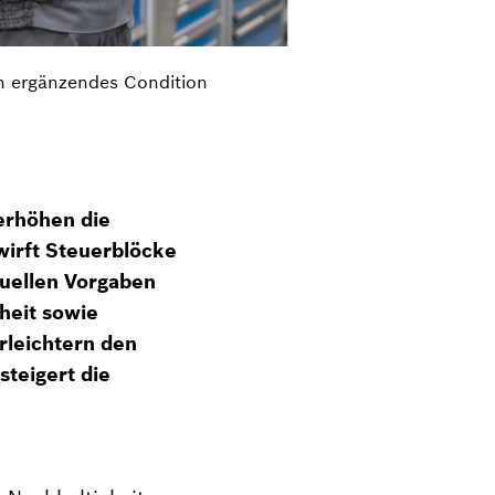
in ergänzendes Condition
erhöhen die
wirft Steuerblöcke
iduellen Vorgaben
iheit sowie
rleichtern den
steigert die