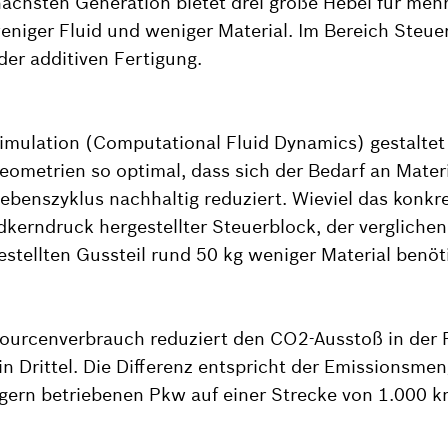
nächsten Generation bietet drei große Hebel für mehr
eniger Fluid und weniger Material. Im Bereich Steuer
der additiven Fertigung.
imulation (Computational Fluid Dynamics) gestaltet
ometrien so optimal, dass sich der Bedarf an Materi
ebenszyklus nachhaltig reduziert. Wieviel das konkret
dkerndruck hergestellter Steuerblock, der vergliche
estellten Gussteil rund 50 kg weniger Material benöti
sourcenverbrauch reduziert den CO2-Ausstoß in der
n Drittel. Die Differenz entspricht der Emissionsmen
ägern betriebenen Pkw auf einer Strecke von 1.000 k