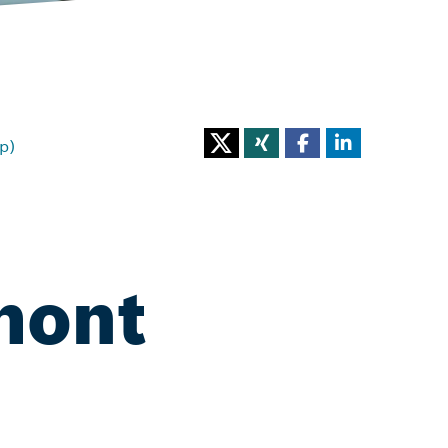
p)
hont