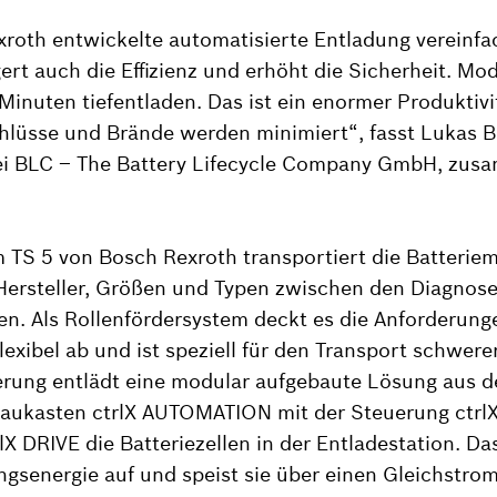
roth entwickelte automatisierte Entladung vereinfac
gert auch die Effizienz und erhöht die Sicherheit. Mo
Minuten tiefentladen. Das ist ein enormer Produktiv
hlüsse und Brände werden minimiert“, fasst Lukas B
ei BLC – The Battery Lifecycle Company GmbH, zus
 TS 5 von Bosch Rexroth transportiert die Batterie
Hersteller, Größen und Typen zwischen den Diagnose
n. Als Rollenfördersystem deckt es die Anforderung
lexibel ab und ist speziell für den Transport schwere
erung entlädt eine modular aufgebaute Lösung aus 
aukasten ctrlX AUTOMATION mit der Steuerung ctr
lX DRIVE die Batteriezellen in der Entladestation. D
gsenergie auf und speist sie über einen Gleichstrom