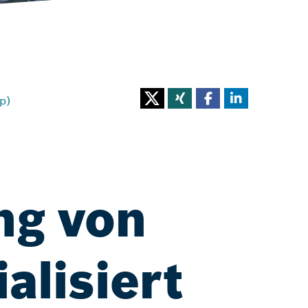
p)
ng von
alisiert