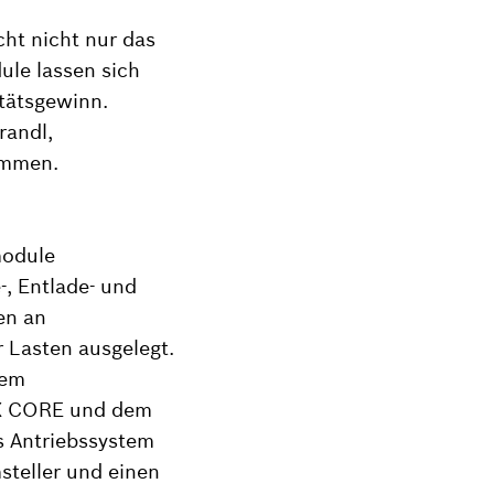
ht nicht nur das
dule lassen sich
itätsgewinn.
randl,
ammen.
module
-, Entlade- und
en an
r Lasten ausgelegt.
dem
lX CORE und dem
as Antriebssystem
steller und einen