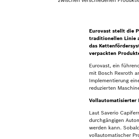
Eurovast stellt die
traditionellen Lini
das Kettenfördersys
verpackten Produkt
Eurovast, ein führe
mit Bosch Rexroth an
Implementierung eine
reduzierten Maschine
Vollautomatisierter
Laut Saverio Capiferr
durchgängigen Automa
werden kann. Sobald 
vollautomatischer Pr