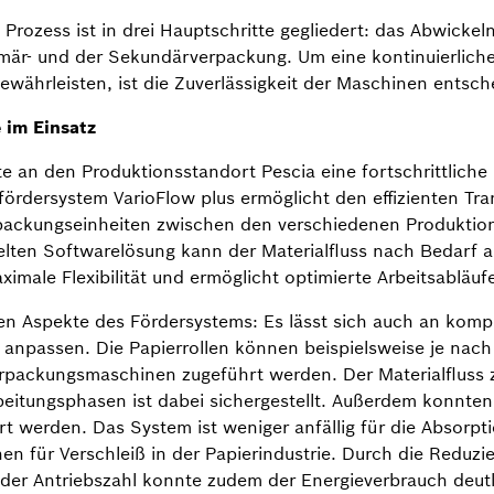
Prozess ist in drei Hauptschritte gegliedert: das Abwickel
mär- und der Sekundärverpackung. Um eine kontinuierliche
ewährleisten, ist die Zuverlässigkeit der Maschinen entsch
 im Einsatz
e an den Produktionsstandort Pescia eine fortschrittliche 
ördersystem VarioFlow plus ermöglicht den effizienten Tra
rpackungseinheiten zwischen den verschiedenen Produktio
elten Softwarelösung kann der Materialfluss nach Bedarf 
imale Flexibilität und ermöglicht optimierte Arbeitsabläuf
ten Aspekte des Fördersystems: Es lässt sich auch an komp
anpassen. Die Papierrollen können beispielsweise je nach
erpackungsmaschinen zugeführt werden. Der Materialfluss
eitungsphasen ist dabei sichergestellt. Außerdem konnten
iert werden. Das System ist weniger anfällig für die Absorp
en für Verschleiß in der Papierindustrie. Durch die Reduzi
 der Antriebszahl konnte zudem der Energieverbrauch deut