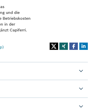
das
ung und die
e Betriebskosten
n in der
nzt Capiferri.
p)