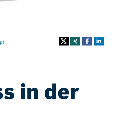
p)
ss in der