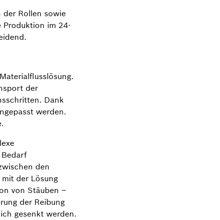
n der Rollen sowie
 Produktion im 24-
eidend.
Materialflusslösung.
nsport der
nsschritten. Dank
angepasst werden.
e.
lexe
 Bedarf
 zwischen den
 mit der Lösung
tion von Stäuben –
erung der Reibung
lich gesenkt werden.