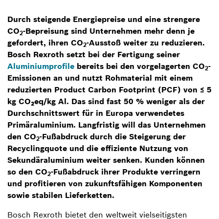
Durch steigende Energiepreise und eine strengere
CO
-Bepreisung sind Unternehmen mehr denn je
2
gefordert, ihren CO
-Ausstoß weiter zu reduzieren.
2
Bosch Rexroth setzt bei der Fertigung seiner
Aluminiumprofile
bereits bei den vorgelagerten CO
-
2
Emissionen an und nutzt Rohmaterial mit einem
reduzierten Product Carbon Footprint (PCF) von ≤ 5
kg CO₂eq/kg Al. Das sind fast 50 % weniger als der
Durchschnittswert für in Europa verwendetes
Primäraluminium. Langfristig will das Unternehmen
den CO
-Fußabdruck durch die Steigerung der
2
Recyclingquote und die effiziente Nutzung von
Sekundäraluminium weiter senken. Kunden können
so den CO
-Fußabdruck ihrer Produkte verringern
2
und profitieren von zukunftsfähigen Komponenten
sowie stabilen Lieferketten.
Bosch Rexroth bietet den weltweit vielseitigsten