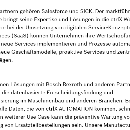
artnern gehören Salesforce und SICK. Der marktfü
e bringt seine Expertise und Lösungen in die ctrlX W
 bei der Umsetzung von digitalen Service-Konzepte
ices (SaaS) können Unternehmen ihre Wertschöpfu
 neue Services implementieren und Prozesse automat
neue Geschäftsmodelle, proaktive Services und zentra
ägen.
en Lösungen mit Bosch Rexroth und anderen Partne
 die datenbasierte Entscheidungsfindung und
sierung im Maschinenbau und anderen Branchen. Be
alle Daten, die von ctrlX AUTOMATION kommen, schnel
Ein weiterer Use Case kann die präventive Wartung v
g von Ersatzteilbestellungen sein. Unsere Manufact