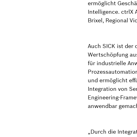
ermöglicht Geschä
Intelligence. ctrl
Brixel, Regional Vi
Auch SICK ist der 
Wertschöpfung aus
für industrielle An
Prozessautomation
und ermöglicht eff
Integration von S
Engineering-Frame
anwendbar gemacht.
„Durch die Integr