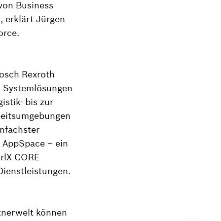
 von Business
, erklärt Jürgen
orce.
Bosch Rexroth
d Systemlösungen
stik- bis zur
rbeitsumgebungen
infachster
K AppSpace – ein
trlX CORE
Dienstleistungen.
tnerwelt können