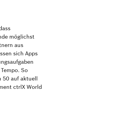
dass
nde möglichst
tnern aus
ssen sich Apps
rungsaufgaben
n Tempo. So
 50 auf aktuell
ment ctrlX World