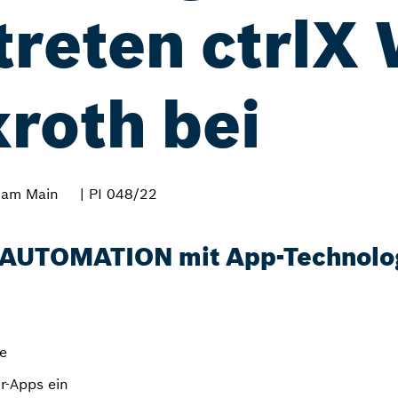
treten ctrlX
roth bei
 am Main
| PI 048/22
 AUTOMATION mit App-Technolo
te
r-Apps ein