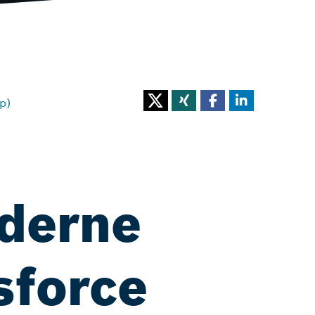
p)
derne
sforce