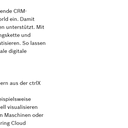
hrende CRM-
orld ein. Damit
n unterstützt. Mit
ngskette und
isieren. So lassen
le digitale
rn aus der ctrlX
ispielsweise
l visualisieren
on Maschinen oder
uring Cloud