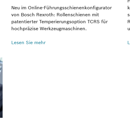
H
Neu im Online-Führungsschienenkonfigurator
k
von Bosch Rexroth: Rollenschienen mit
s
patentierter Temperierungsoption TCRS für
R
hochpräzise Werkzeugmaschinen.
u
Lesen Sie mehr
L