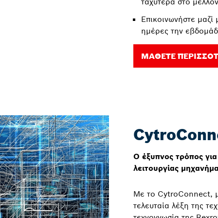
ταχύτερα στο μέλλο
Επικοινωνήστε μαζί 
ημέρες την εβδομάδ
ΜΆΘΕΤΕ ΠΕΡΙΣΣΌ
CytroConn
Ο έξυπνος τρόπος για
λειτουργίας μηχανήμ
Με το CytroConnect, 
τελευταία λέξη της τε
τεχνογνωσία της Rexro