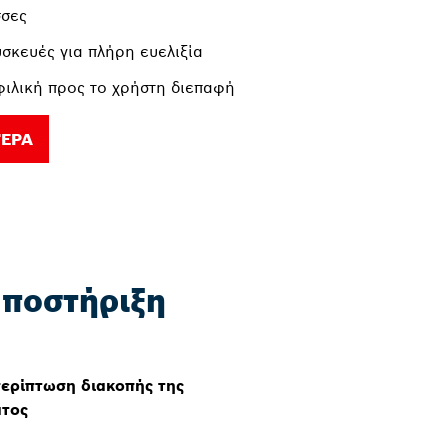
σσες
υσκευές για πλήρη ευελιξία
φιλική προς το χρήστη διεπαφή
ΤΕΡΑ
ποστήριξη
περίπτωση διακοπής της
ατος