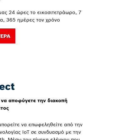
ν
μας 24 ώρες το εικοσιτετράωρο, 7
α, 365 ημέρες τον χρόνο
ΤΕΡΑ
ect
 να αποφύγετε την διακοπή
ατος
μπορείτε να επωφεληθείτε από την
χνολογίας IoT σε συνδυασμό με την
th. Μέσω του πίνακα ελέγχου που