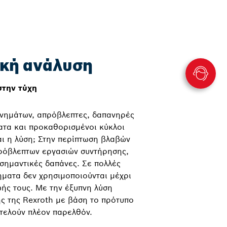
κή ανάλυση
στην τύχη
νημάτων, απρόβλεπτες, δαπανηρές
ατα και προκαθορισμένοι κύκλοι
αι η λύση; Στην περίπτωση βλαβών
ρόβλεπτων εργασιών συντήρησης,
σημαντικές δαπάνες. Σε πολλές
ήματα δεν χρησιμοποιούνται μέχρι
ωής τους. Με την έξυπνη λύση
ς της Rexroth με βάση το πρότυπο
οτελούν πλέον παρελθόν.