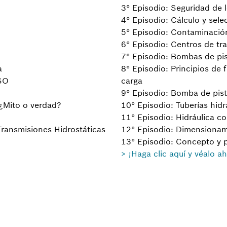
3° Episodio: Seguridad de l
4° Episodio: Cálculo y sel
5° Episodio: Contaminación 
6° Episodio: Centros de tra
7° Episodio: Bombas de pis
a
8° Episodio: Principios de
VSO
carga
9° Episodio: Bomba de pis
 ¿Mito o verdad?
10° Episodio: Tuberías hidr
11° Episodio: Hidráulica c
Transmisiones Hidrostáticas
12° Episodio: Dimensionami
13° Episodio: Concepto y 
> ¡Haga clic aquí y véalo 