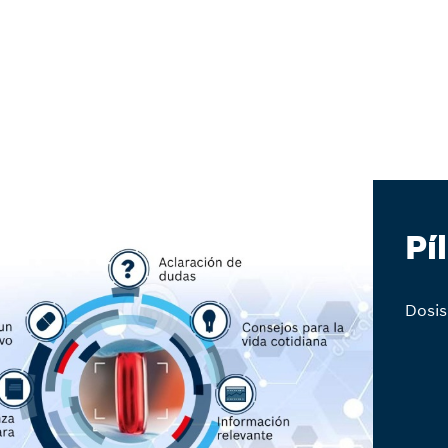
Pí
Dosis