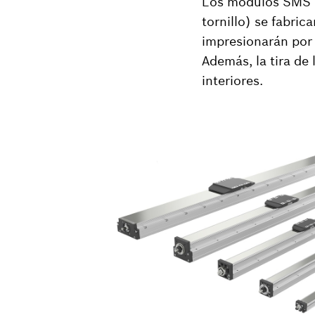
Los módulos SMS c
tornillo) se fabric
impresionarán por s
Además, la tira de
interiores.