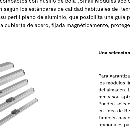
ompactos con husillo de bola (Small Modules acci
an según los estándares de calidad habituales de Rexr
u perfil plano de aluminio, que posibilita una guía p
 la cubierta de acero, fijada magnéticamente, prote
Una selección
Para garantiza
los módulos l
del almacén. 
mm y son apto
Pueden selecci
en línea de Re
También hay d
opcionales pa