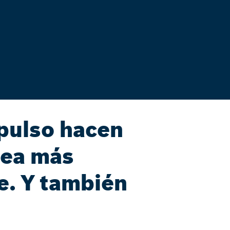
pulso hacen
sea más
e. Y también