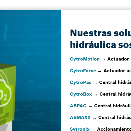
Nuestras sol
hidráulica so
CytroMotion
→ Actuador 
CytroForce
→ Actuador a
CytroPac
→ Central hidrá
CytroBox
→ Central hidrá
ABPAC
→ Central hidráuli
ABMAXX
→ Central hidráu
Sytronix
→ Accionamiento 