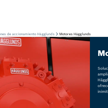
Mo
Soluc
ampli
Häggl
ofrec
inimi