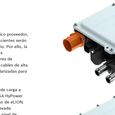
co proveedor,
icientes serán
o. Por ello, la
os
ores de
 cables de alta
darizadas para
 de carga a
USA HyPower
go de eLION.
levada
 nivel de