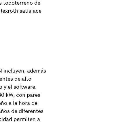
as todoterreno de
Rexroth satisface
.
ON incluyen, además
entes de alto
o y el software.
30 kW, con pares
ño a la hora de
años de diferentes
ocidad permiten a