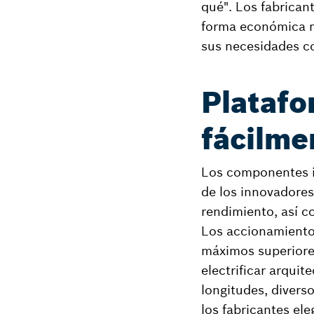
qué". Los fabrican
forma económica n
sus necesidades c
Platafo
fácilme
Los componentes in
de los innovadores
rendimiento, así co
Los accionamiento
máximos superiores
electrificar arqui
longitudes, divers
los fabricantes el