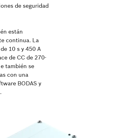
ciones de seguridad
ién están
te continua. La
de 10 s y 450 A
ace de CC de 270-
ue también se
tas con una
oftware BODAS y
.