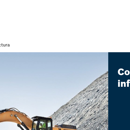
ctura
Co
in