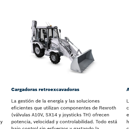
Cargadoras retroexcavadoras
A
La gestión de la energía y las soluciones
L
eficientes que utilizan componentes de Rexroth
c
(válvulas A10V, SX14 y joysticks TH) ofrecen
e
uy
potencia, velocidad y controlabilidad. Todo está
h
bajo control sin esfuerzos y gastando la
c