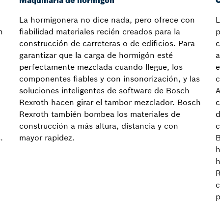
Maquinaria de hormigón
C
La hormigonera no dice nada, pero ofrece con
L
n
fiabilidad materiales recién creados para la
p
construcción de carreteras o de edificios. Para
c
garantizar que la carga de hormigón esté
a
perfectamente mezclada cuando llegue, los
e
componentes fiables y con insonorización, y las
c
soluciones inteligentes de software de Bosch
A
Rexroth hacen girar el tambor mezclador. Bosch
c
Rexroth también bombea los materiales de
d
construcción a más altura, distancia y con
c
.
mayor rapidez.
B
h
h
R
c
p