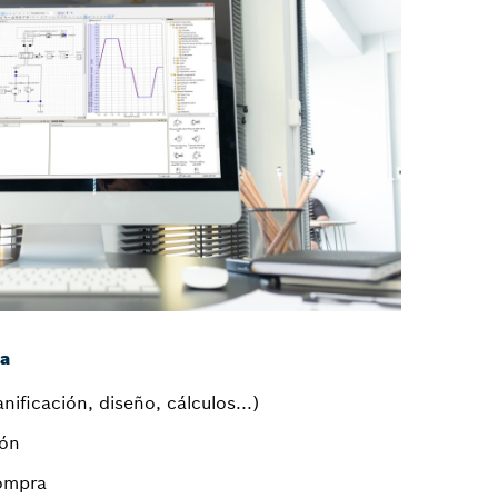
ía
ificación, diseño, cálculos...)
ión
compra