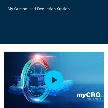
My
C
ustomized
R
eduction
O
ption