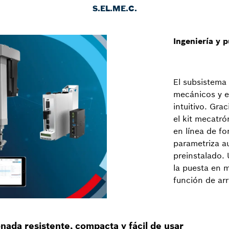
S.EL.ME.C.
Ingeniería y 
El subsistem
mecánicos y e
intuitivo. Gra
el kit mecatró
en línea de fo
parametriza a
preinstalado. 
la puesta en 
función de arr
nada resistente, compacta y fácil de usar