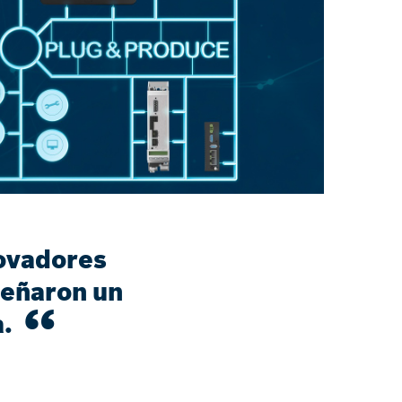
novadores
eñaron un
a.