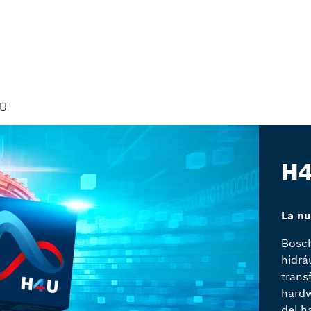
U
H
La nu
Bosch
hidrá
trans
hardw
del h