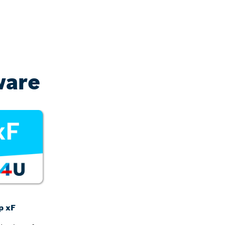
ware
p xF