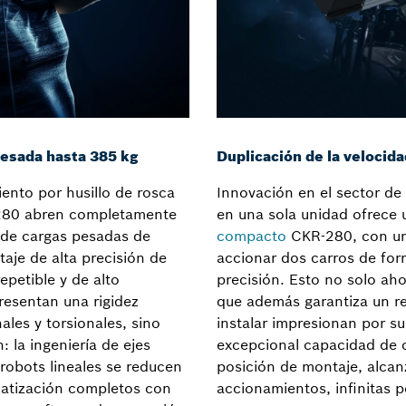
pesada hasta 385 kg
Duplicación de la velocida
nto por husillo de rosca
Innovación en el sector de
 280 abren completamente
en una sola unidad ofrece 
o de cargas pesadas de
compacto
CKR-280, con un
aje de alta precisión de
accionar dos carros de fo
petible y de alto
precisión. Esto no solo ah
resentan una rigidez
que además garantiza un ren
les y torsionales, sino
instalar impresionan por su
 la ingeniería de ejes
excepcional capacidad de c
 robots lineales se reducen
posición de montaje, alcan
matización completos con
accionamientos, infinitas p