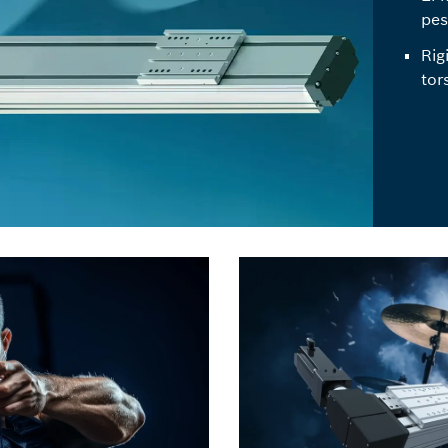
pe
Rig
tor