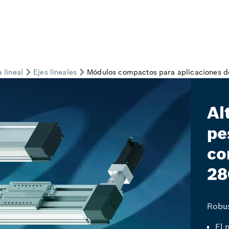
Al
pe
co
28
Robus
El 