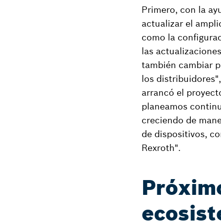
Primero, con la ay
actualizar el ampl
como la configurac
las actualizacione
también cambiar pa
los distribuidores"
arrancó el proyect
planeamos continua
creciendo de maner
de dispositivos, c
Rexroth".
Próximo
ecosis