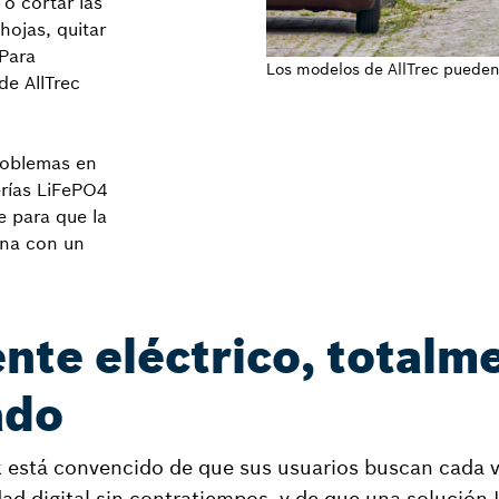
o cortar las
hojas, quitar
 Para
Los modelos de AllTrec pueden 
de AllTrec
roblemas en
erías LiFePO4
e para que la
ana con un
nte eléctrico, totalm
ado
k está convencido de que sus usuarios buscan cada
ad digital sin contratiempos, y de que una solución 