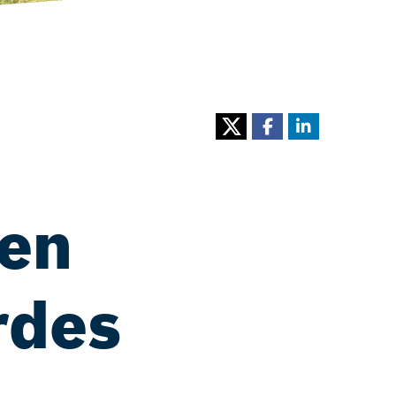
 en
rdes