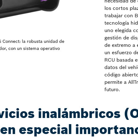
necesidad de 
los cortos pla
trabajar con B
tecnología hid
uno elegida c
gestión de dis
 Connect: la robusta unidad de
de extremo a 
or, con un sistema operativo
un esfuerzo d
RCU basada en 
datos del vehí
código abierto
permite a AllT
futuro.
vicios inalámbricos (
en especial importan