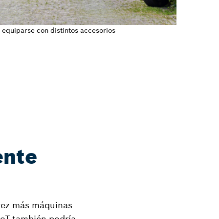
equiparse con distintos accesorios
ente
 vez más máquinas
IoT también podría