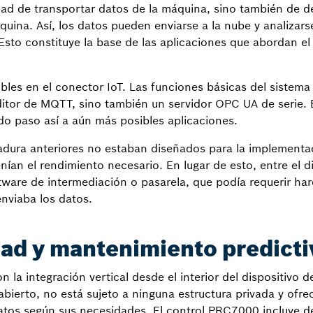
ad de transportar datos de la máquina, sino también de d
uina. Así, los datos pueden enviarse a la nube y analizarse
Esto constituye la base de las aplicaciones que abordan el
les en el conector IoT. Las funciones básicas del sistema
tor de MQTT, sino también un servidor OPC UA de serie. 
do paso así a aún más posibles aplicaciones.
adura anteriores no estaban diseñados para la implementa
an el rendimiento necesario. En lugar de esto, entre el di
ware de intermediación o pasarela, que podía requerir har
nviaba los datos.
dad y mantenimiento predicti
 la integración vertical desde el interior del dispositivo d
bierto, no está sujeto a ninguna estructura privada y ofre
tos según sus necesidades. El control PRC7000 incluye de