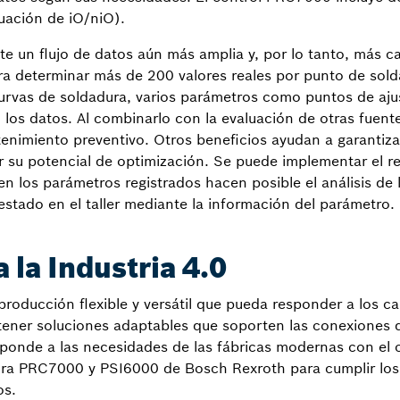
uación de iO/niO).
e un flujo de datos aún más amplia y, por lo tanto, más ca
ara determinar más de 200 valores reales por punto de sold
curvas de soldadura, varios parámetros como puntos de aju
 los datos. Al combinarlo con la evaluación de otras fuent
imiento preventivo. Otros beneficios ayudan a garantizar
tar su potencial de optimización. Se puede implementar el r
en los parámetros registrados hacen posible el análisis de 
 estado en el taller mediante la información del parámetro.
 la Industria 4.0
 producción flexible y versátil que pueda responder a los 
 tener soluciones adaptables que soporten las conexiones d
ponde a las necesidades de las fábricas modernas con el c
ura PRC7000 y PSI6000 de Bosch Rexroth para cumplir los re
os.