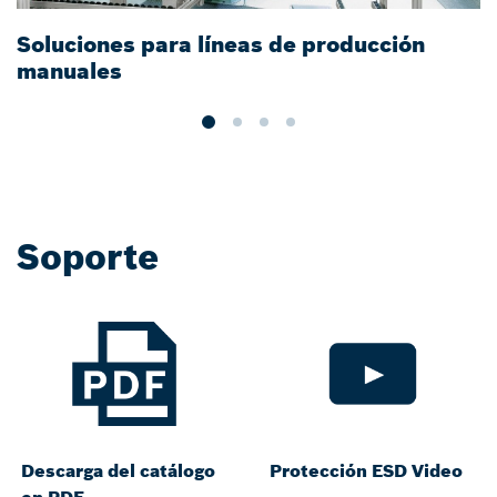
Soluciones para líneas de producción
J
manuales
a
a
Soporte
Descarga del catálogo
Protección ESD Video
en PDF