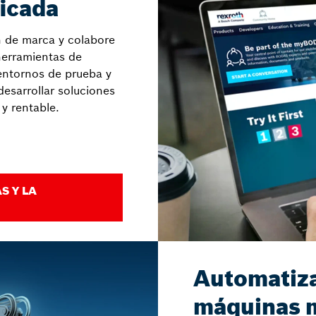
ficada
ón de marca y colabore
herramientas de
entornos de prueba y
desarrollar soluciones
y rentable.
S Y LA
Automatiz
máquinas 