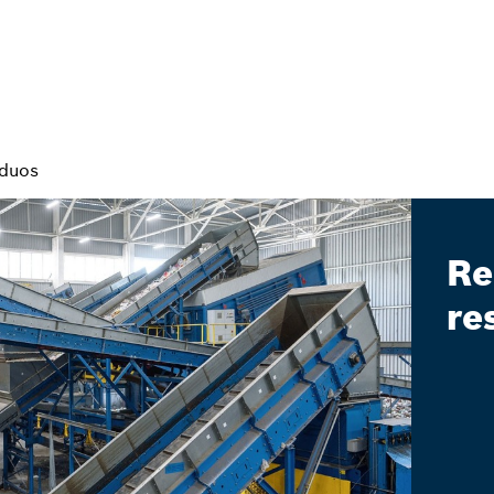
iduos
Re
re