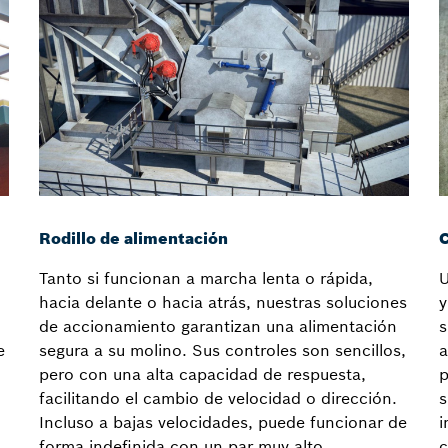
Rodillo de alimentación
C
Tanto si funcionan a marcha lenta o rápida,
U
hacia delante o hacia atrás, nuestras soluciones
y
de accionamiento garantizan una alimentación
s
e
segura a su molino. Sus controles son sencillos,
a
pero con una alta capacidad de respuesta,
p
facilitando el cambio de velocidad o dirección.
s
Incluso a bajas velocidades, puede funcionar de
i
forma indefinida con un par muy alto.
c