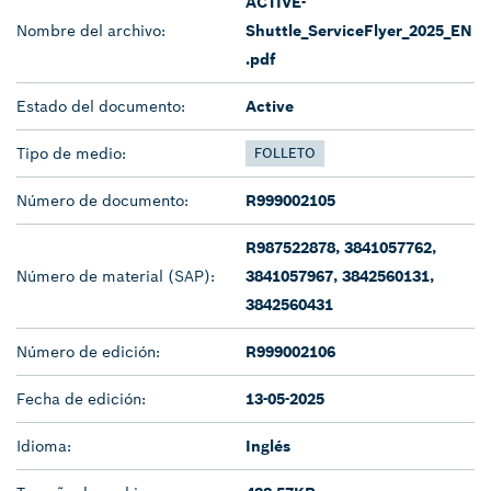
ACTIVE-
Nombre del archivo:
Shuttle_ServiceFlyer_2025_EN
.pdf
Estado del documento:
Active
Tipo de medio:
FOLLETO
Número de documento:
R999002105
R987522878, 3841057762,
Número de material (SAP):
3841057967, 3842560131,
3842560431
Número de edición:
R999002106
Fecha de edición:
13-05-2025
Idioma:
Inglés