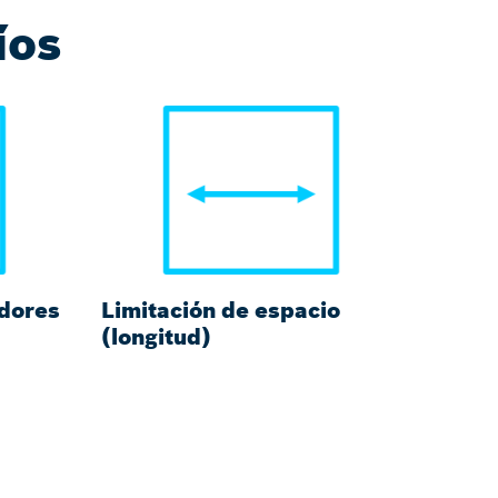
íos
adores
Limitación de espacio
Las c
(longitud)
produ
proc