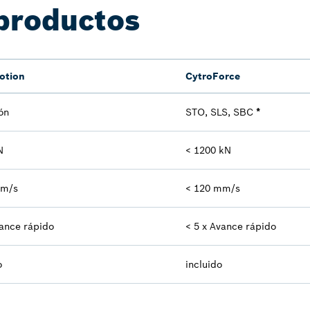
productos
otion
CytroForce
ón
STO, SLS, SBC
*
N
< 1200 kN
mm/s
< 120 mm/s
vance rápido
< 5 x Avance rápido
o
incluido