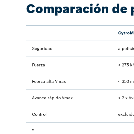
Comparación de 
CytroM
Seguridad
a petici
Fuerza
< 275 k
Fuerza alta Vmax
< 350 
Avance rápido Vmax
< 2 x A
Control
excluid
*