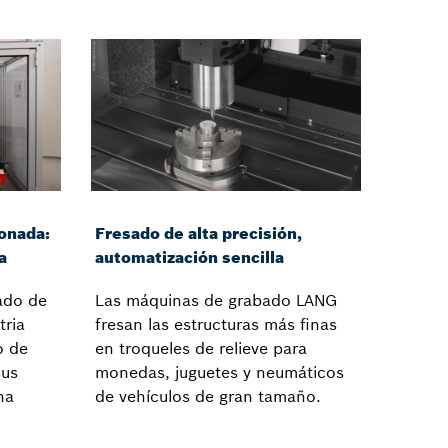
onada:
Fresado de alta precisión,
a
automatización sencilla
ado de
Las máquinas de grabado LANG
tria
fresan las estructuras más finas
o de
en troqueles de relieve para
sus
monedas, juguetes y neumáticos
na
de vehículos de gran tamaño.