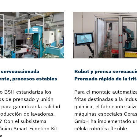
 servoaccionada
Robot y prensa servoacci
ente, procesos estables
Prensado rápido de la frit
o BSH estandariza los
Para el montaje automatiz
os de prensado y unión
fritas destinadas a la indus
s para garantizar la calidad
química, el fabricante suiz
roducción de lavadoras.
máquinas especiales Cera
 Con el subsistema
GmbH ha implementado u
nico Smart Function Kit
célula robótica flexible.
g.