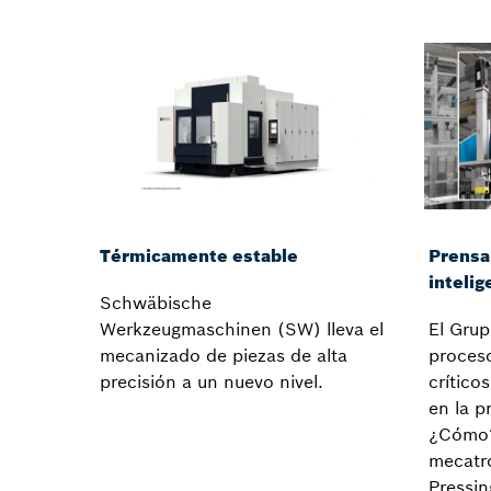
Térmicamente estable
Prensa
intelig
Schwäbische
Werkzeugmaschinen (SW) lleva el
El Grup
mecanizado de piezas de alta
proces
precisión a un nuevo nivel.
crítico
en la p
¿Cómo?
mecatró
Pressin