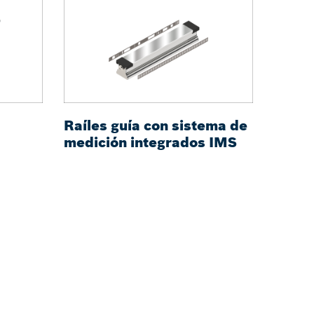
Raíles guía con sistema de
Patin
medición integrados IMS
siste
integ