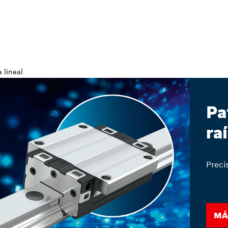
Pa
ra
Preci
Má