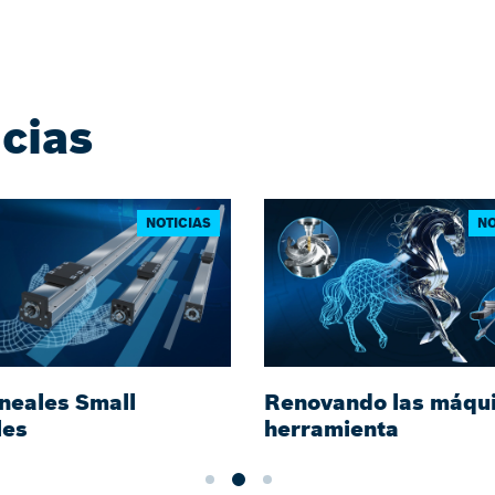
ncias
NOTICIAS
NO
ineales Small
Renovando las máqu
les
herramienta