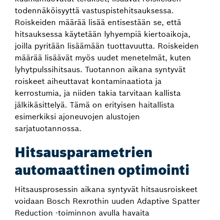
todennäköisyyttä vastuspistehitsauksessa.
Roiskeiden määrää lisää entisestään se, että
hitsauksessa käytetään lyhyempiä kiertoaikoja,
joilla pyritään lisäämään tuottavuutta. Roiskeiden
määrää lisäävät myös uudet menetelmät, kuten
lyhytpulssihitsaus. Tuotannon aikana syntyvät
roiskeet aiheuttavat kontaminaatiota ja
kerrostumia, ja niiden takia tarvitaan kallista
jälkikäsittelyä. Tämä on erityisen haitallista
esimerkiksi ajoneuvojen alustojen
sarjatuotannossa.
Hitsausparametrien
automaattinen optimointi
Hitsausprosessin aikana syntyvät hitsausroiskeet
voidaan Bosch Rexrothin uuden Adaptive Spatter
Reduction ‑toiminnon avulla havaita