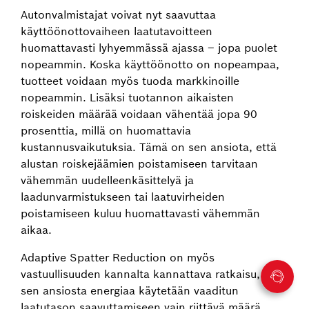
Autonvalmistajat voivat nyt saavuttaa
käyttöönottovaiheen laatutavoitteen
huomattavasti lyhyemmässä ajassa – jopa puolet
nopeammin. Koska käyttöönotto on nopeampaa,
tuotteet voidaan myös tuoda markkinoille
nopeammin. Lisäksi tuotannon aikaisten
roiskeiden määrää voidaan vähentää jopa 90
prosenttia, millä on huomattavia
kustannusvaikutuksia. Tämä on sen ansiota, että
alustan roiskejäämien poistamiseen tarvitaan
vähemmän uudelleenkäsittelyä ja
laadunvarmistukseen tai laatuvirheiden
poistamiseen kuluu huomattavasti vähemmän
aikaa.
Adaptive Spatter Reduction on myös
vastuullisuuden kannalta kannattava ratkaisu, sillä
sen ansiosta energiaa käytetään vaaditun
laatutason saavuttamiseen vain riittävä määrä.