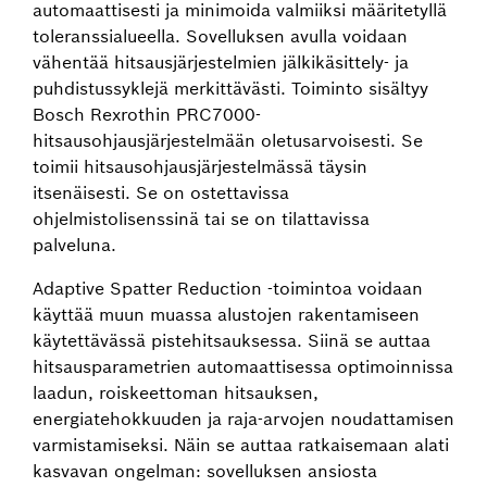
automaattisesti ja minimoida valmiiksi määritetyllä
toleranssialueella. Sovelluksen avulla voidaan
vähentää hitsausjärjestelmien jälkikäsittely- ja
puhdistussyklejä merkittävästi. Toiminto sisältyy
Bosch Rexrothin PRC7000-
hitsausohjausjärjestelmään oletusarvoisesti. Se
toimii hitsausohjausjärjestelmässä täysin
itsenäisesti. Se on ostettavissa
ohjelmistolisenssinä tai se on tilattavissa
palveluna.
Adaptive Spatter Reduction ‑toimintoa voidaan
käyttää muun muassa alustojen rakentamiseen
käytettävässä pistehitsauksessa. Siinä se auttaa
hitsausparametrien automaattisessa optimoinnissa
laadun, roiskeettoman hitsauksen,
energiatehokkuuden ja raja-arvojen noudattamisen
varmistamiseksi. Näin se auttaa ratkaisemaan alati
kasvavan ongelman: sovelluksen ansiosta