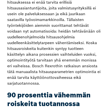
hitsauksessa ei enää tarvita erillisiä
hitsausasiantuntijoita, joita valmistusyrityksillä ei
usein ole palveluksessaan ja eikä juurikaan
saatavilla työvoimamarkkinoilla. Tällaisten
työntekijöiden aiemmin suorittamat tehtävät
voidaan nyt automatisoida: heidän tehtävänään oli
uudelleenohjelmoida hitsausohjelmia
uudelleenkäsittelytarpeen vähentämiseksi. Koska
hitsausroiskeita kuitenkin syntyy tuotteen
käsittelyn aikana prosessien vaihteluiden vuoksi,
optimointityötä tarvitaan yhä enemmän monissa
eri vaiheissa. Bosch Rexrothin ratkaisun ansiosta
tätä manuaalista hitsausparametrien optimointia ei
enää tarvita käyttöönottovaiheessa eikä
sarjatuotannossa.
90 prosenttia vähemmän
roiskeita tuotannossa