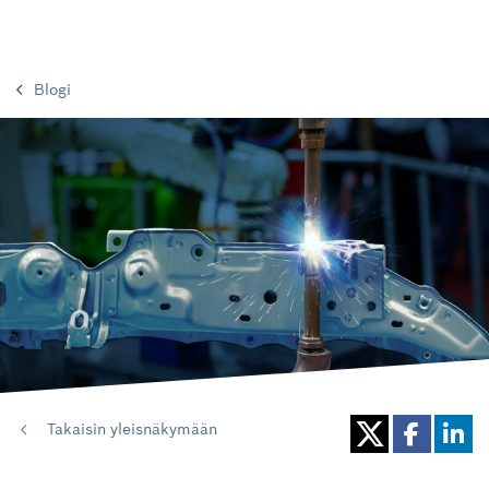
Blogi
Takaisin yleisnäkymään