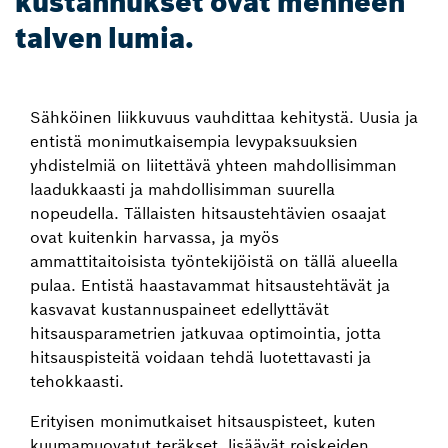
kustannukset ovat menneen
talven lumia.
Sähköinen liikkuvuus vauhdittaa kehitystä. Uusia ja
entistä monimutkaisempia levypaksuuksien
yhdistelmiä on liitettävä yhteen mahdollisimman
laadukkaasti ja mahdollisimman suurella
nopeudella. Tällaisten hitsaustehtävien osaajat
ovat kuitenkin harvassa, ja myös
ammattitaitoisista työntekijöistä on tällä alueella
pulaa. Entistä haastavammat hitsaustehtävät ja
kasvavat kustannuspaineet edellyttävät
hitsausparametrien jatkuvaa optimointia, jotta
hitsauspisteitä voidaan tehdä luotettavasti ja
tehokkaasti.
Erityisen monimutkaiset hitsauspisteet, kuten
kuumamuovatut teräkset, lisäävät roiskeiden