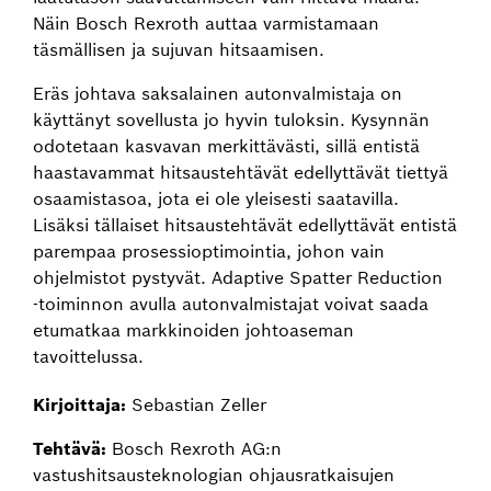
Näin Bosch Rexroth auttaa varmistamaan
täsmällisen ja sujuvan hitsaamisen.
Eräs johtava saksalainen autonvalmistaja on
käyttänyt sovellusta jo hyvin tuloksin. Kysynnän
odotetaan kasvavan merkittävästi, sillä entistä
haastavammat hitsaustehtävät edellyttävät tiettyä
osaamistasoa, jota ei ole yleisesti saatavilla.
Lisäksi tällaiset hitsaustehtävät edellyttävät entistä
parempaa prosessioptimointia, johon vain
ohjelmistot pystyvät. Adaptive Spatter Reduction
‑toiminnon avulla autonvalmistajat voivat saada
etumatkaa markkinoiden johtoaseman
tavoittelussa.
Kirjoittaja:
Sebastian Zeller
Tehtävä:
Bosch Rexroth AG:n
vastushitsausteknologian ohjausratkaisujen