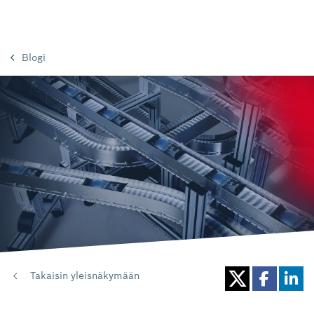
Blogi
Takaisin yleisnäkymään