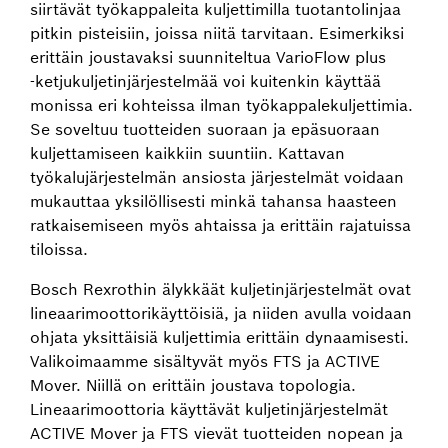
siirtävät työkappaleita kuljettimilla tuotantolinjaa
pitkin pisteisiin, joissa niitä tarvitaan. Esimerkiksi
erittäin joustavaksi suunniteltua VarioFlow plus
‑ketjukuljetinjärjestelmää voi kuitenkin käyttää
monissa eri kohteissa ilman työkappalekuljettimia.
Se soveltuu tuotteiden suoraan ja epäsuoraan
kuljettamiseen kaikkiin suuntiin. Kattavan
työkalujärjestelmän ansiosta järjestelmät voidaan
mukauttaa yksilöllisesti minkä tahansa haasteen
ratkaisemiseen myös ahtaissa ja erittäin rajatuissa
tiloissa.
Bosch Rexrothin älykkäät kuljetinjärjestelmät ovat
lineaarimoottorikäyttöisiä, ja niiden avulla voidaan
ohjata yksittäisiä kuljettimia erittäin dynaamisesti.
Valikoimaamme sisältyvät myös FTS ja ACTIVE
Mover. Niillä on erittäin joustava topologia.
Lineaarimoottoria käyttävät kuljetinjärjestelmät
ACTIVE Mover ja FTS vievät tuotteiden nopean ja