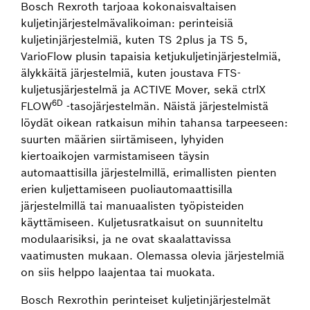
Bosch Rexroth tarjoaa kokonaisvaltaisen
kuljetinjärjestelmävalikoiman: perinteisiä
kuljetinjärjestelmiä, kuten TS 2plus ja TS 5,
VarioFlow plusin tapaisia ketjukuljetinjärjestelmiä,
älykkäitä järjestelmiä, kuten joustava FTS-
kuljetusjärjestelmä ja ACTIVE Mover, sekä ctrlX
6D
FLOW
‑tasojärjestelmän. Näistä järjestelmistä
löydät oikean ratkaisun mihin tahansa tarpeeseen:
suurten määrien siirtämiseen, lyhyiden
kiertoaikojen varmistamiseen täysin
automaattisilla järjestelmillä, erimallisten pienten
erien kuljettamiseen puoliautomaattisilla
järjestelmillä tai manuaalisten työpisteiden
käyttämiseen. Kuljetusratkaisut on suunniteltu
modulaarisiksi, ja ne ovat skaalattavissa
vaatimusten mukaan. Olemassa olevia järjestelmiä
on siis helppo laajentaa tai muokata.
Bosch Rexrothin perinteiset kuljetinjärjestelmät