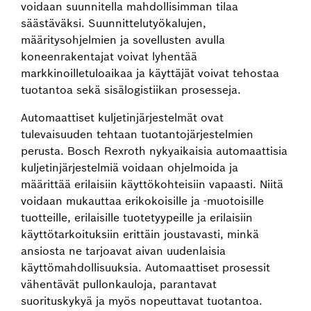
voidaan suunnitella mahdollisimman tilaa
säästäväksi. Suunnittelutyökalujen,
määritysohjelmien ja sovellusten avulla
koneenrakentajat voivat lyhentää
markkinoilletuloaikaa ja käyttäjät voivat tehostaa
tuotantoa sekä sisälogistiikan prosesseja.
Automaattiset kuljetinjärjestelmät ovat
tulevaisuuden tehtaan tuotantojärjestelmien
perusta. Bosch Rexroth nykyaikaisia automaattisia
kuljetinjärjestelmiä voidaan ohjelmoida ja
määrittää erilaisiin käyttökohteisiin vapaasti. Niitä
voidaan mukauttaa erikokoisille ja -muotoisille
tuotteille, erilaisille tuotetyypeille ja erilaisiin
käyttötarkoituksiin erittäin joustavasti, minkä
ansiosta ne tarjoavat aivan uudenlaisia
käyttömahdollisuuksia. Automaattiset prosessit
vähentävät pullonkauloja, parantavat
suorituskykyä ja myös nopeuttavat tuotantoa.