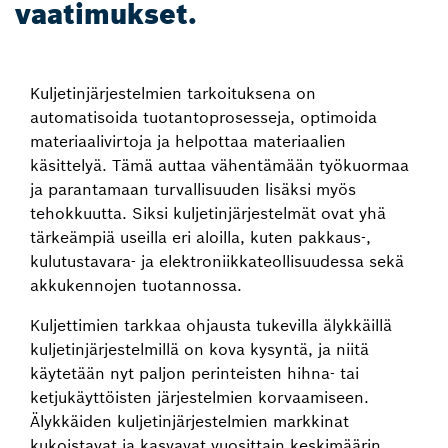
vaatimukset.
Kuljetinjärjestelmien tarkoituksena on
automatisoida tuotantoprosesseja, optimoida
materiaalivirtoja ja helpottaa materiaalien
käsittelyä. Tämä auttaa vähentämään työkuormaa
ja parantamaan turvallisuuden lisäksi myös
tehokkuutta. Siksi kuljetinjärjestelmät ovat yhä
tärkeämpiä useilla eri aloilla, kuten pakkaus-,
kulutustavara- ja elektroniikkateollisuudessa sekä
akkukennojen tuotannossa.
Kuljettimien tarkkaa ohjausta tukevilla älykkäillä
kuljetinjärjestelmillä on kova kysyntä, ja niitä
käytetään nyt paljon perinteisten hihna- tai
ketjukäyttöisten järjestelmien korvaamiseen.
Älykkäiden kuljetinjärjestelmien markkinat
kukoistavat ja kasvavat vuosittain keskimäärin