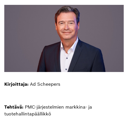
Kirjoittaja:
Ad Scheepers
Tehtävä:
PMC-järjestelmien markkina- ja
tuotehallintapäällikkö