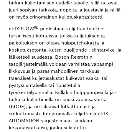
tarkan kuljettamisen uudelle tasolle, sillä ne ovat
juuri sopivan tarkkoja, nopeita ja joustavia ja niillä
on myös erinomainen kuljetuskapasiteetti.
6D
ctrlX FLOW
puolestaan kuljettaa tuotteet
turvallisesti kohteissa, joissa kuljetuksen ja
paikoituksen on oltava huipputehokasta ja
kosketuksetonta, kuten puolijohde-, elintarvike- ja
lääketeollisuudessa. Bosch Rexrothin
tasojärjestelmällä voidaan varmistaa vapaampi
liikkuvuus ja paras mahdollinen tarkkuus.
Itsenäiset kuljetusalustat kulkevat vaaka- tai
pystysuuntaisella tai ripustetulla
työskentelypinnalla. Kullakin huippunopealla ja -
tarkalla kuljettimella on kuusi vapausastetta
(6DOF), ja ne liikkuvat kitkattomasti ja
sotkuttomasti. Integroimalla kuljettimia ctrlX
AUTOMATION ‑järjestelmään saadaan
kokonaisratkaisu, jonka sulautettu