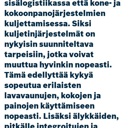
sisälogistiikassa että kone- ja
kokoonpanojärjestelmien
kuljettamisessa. Siksi
kuljetinjärjestelmät on
nykyisin suunniteltava
tarpeisiin, jotka voivat
muuttua hyvinkin nopeasti.
Tämä edellyttää kykyä
sopeutua erilaisten
lavavaunujen, kokojen ja
painojen käyttämiseen
nopeasti. Lisäksi älykkäiden,
pitkälle integroitujen ja