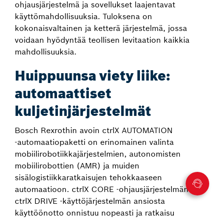
ohjausjärjestelmä ja sovellukset laajentavat
käyttömahdollisuuksia. Tuloksena on
kokonaisvaltainen ja ketterä järjestelmä, jossa
voidaan hyödyntää teollisen levitaation kaikkia
mahdollisuuksia.
Huippuunsa viety liike:
automaattiset
kuljetinjärjestelmät
Bosch Rexrothin avoin ctrlX AUTOMATION
‑automaatiopaketti on erinomainen valinta
mobiilirobotiikkajärjestelmien, autonomisten
mobiilirobottien (AMR) ja muiden
sisälogistiikkaratkaisujen tehokkaaseen
automaatioon. ctrlX CORE ‑ohjausjärjestelmän ja
ctrlX DRIVE ‑käyttöjärjestelmän ansiosta
käyttöönotto onnistuu nopeasti ja ratkaisu