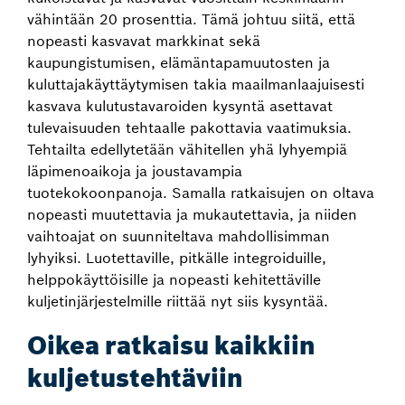
vähintään 20 prosenttia. Tämä johtuu siitä, että
nopeasti kasvavat markkinat sekä
kaupungistumisen, elämäntapamuutosten ja
kuluttajakäyttäytymisen takia maailmanlaajuisesti
kasvava kulutustavaroiden kysyntä asettavat
tulevaisuuden tehtaalle pakottavia vaatimuksia.
Tehtailta edellytetään vähitellen yhä lyhyempiä
läpimenoaikoja ja joustavampia
tuotekokoonpanoja. Samalla ratkaisujen on oltava
nopeasti muutettavia ja mukautettavia, ja niiden
vaihtoajat on suunniteltava mahdollisimman
lyhyiksi. Luotettaville, pitkälle integroiduille,
helppokäyttöisille ja nopeasti kehitettäville
kuljetinjärjestelmille riittää nyt siis kysyntää.
Oikea ratkaisu kaikkiin
kuljetustehtäviin